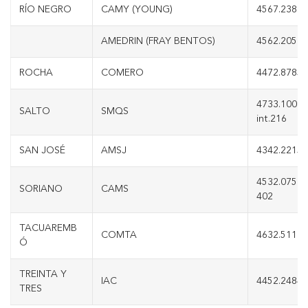
RÍO NEGRO
CAMY (YOUNG)
4567.2380
AMEDRIN (FRAY BENTOS)
4562.2050
ROCHA
COMERO
4472.8785 a
4733.1000
SALTO
SMQS
int.216
SAN JOSÉ
AMSJ
4342.2215
4532.0751 i
SORIANO
CAMS
402
TACUAREMB
COMTA
4632.5111
Ó
TREINTA Y
IAC
4452.2484
TRES