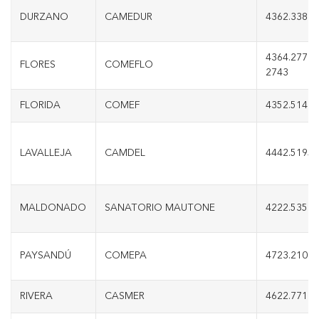
DURZANO
CAMEDUR
4362.3381
4364.2770/
FLORES
COMEFLO
2743
FLORIDA
COMEF
4352.5141
LAVALLEJA
CAMDEL
4442.5195
MALDONADO
SANATORIO MAUTONE
4222.5353
PAYSANDÚ
COMEPA
4723.2100
RIVERA
CASMER
4622.7711