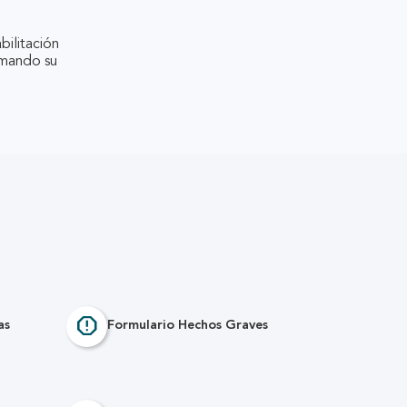
bilitación
irmando su
report
as
Formulario Hechos Graves