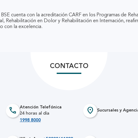
l BSE cuenta con la acreditación CARF en los Programas de Reha
, Rehabilitación en Dolor y Rehabilitación en Internación, reaf
 con la excelencia.
CONTACTO
Atención Telefónica
call
location_on
Sucursales y Agenci
24 horas al día
1998 8000