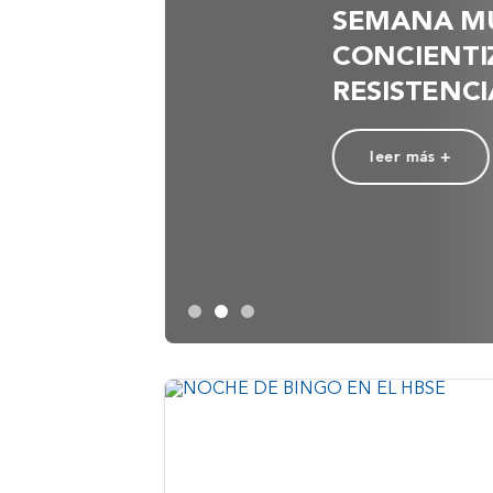
SEMANA M
CONCIENTI
RESISTENC
leer más +