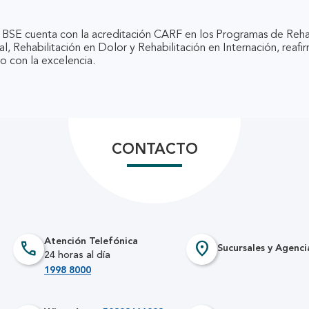
l BSE cuenta con la acreditación CARF en los Programas de Reha
, Rehabilitación en Dolor y Rehabilitación en Internación, reaf
 con la excelencia.
CONTACTO
Atención Telefónica
call
location_on
Sucursales y Agenci
24 horas al día
1998 8000