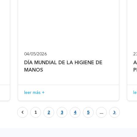
04/05/2026
2
DÍA MUNDIAL DE LA HIGIENE DE
A
MANOS
P
leer más +
l
1
2
3
4
5
...