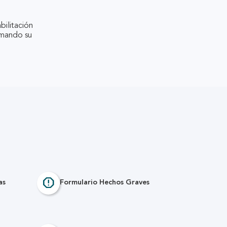
bilitación
irmando su
report
as
Formulario Hechos Graves